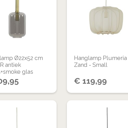
OM
VERLANGLIJST
TE
VERGELIJKEN
lamp Ø22x52 cm
Hanglamp Plumeria 
R antiek
Zand - Small
s+smoke glas
09,95
€
119,99
VOEG