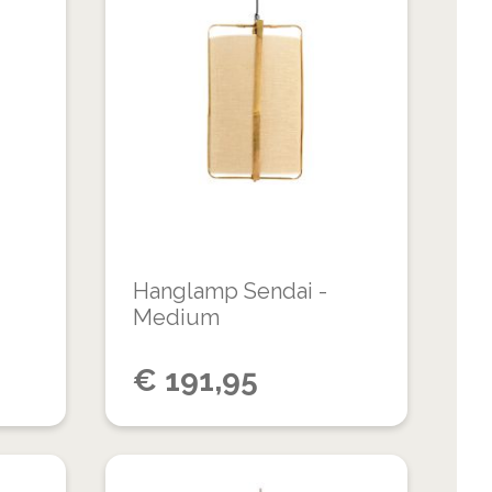
TOE
TOE
TOEVOEGEN
TOEVOEGEN
AAN
AAN
OM
OM
VERLANGLIJST
VERLANGLIJS
TE
TE
VERGELIJKEN
VERGELIJKEN
Hanglamp Sendai -
Medium
€
191,95