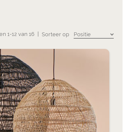
ten
1
-
12
van
16
Sorteer op