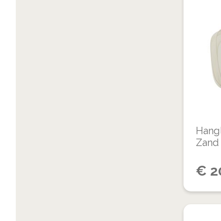
Hang
Zand 
€
2