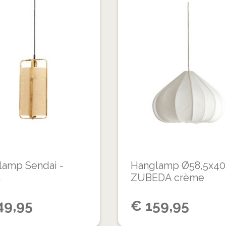
VOEG
TOE
TOEVOEGEN
AAN
OM
VERLANGLIJST
TE
VERGELIJKEN
lamp Sendai -
Hanglamp Ø58,5x40
l
ZUBEDA crème
49,95
€
159,95