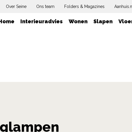
Over Seine
Ons team
Folders & Magazines
Aanhuis.n
Home
Interieuradvies
Wonen
Slapen
Vloe
glampen