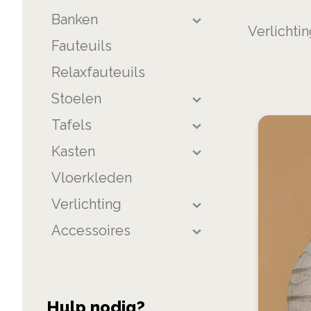
product
Banken
list
Verlichti
Fauteuils
Relaxfauteuils
Stoelen
Tafels
Kasten
Vloerkleden
Verlichting
Accessoires
Hulp nodig?