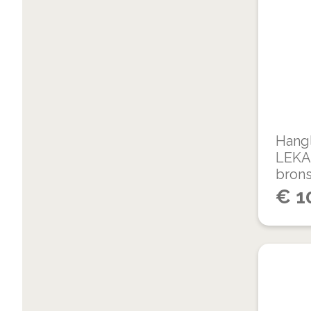
Hang
LEKA
bron
€
1