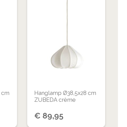
VOEG
VOEG
TOE
TOE
TOEVOEGEN
TOEVOEGEN
AAN
AAN
OM
OM
VERLANGLIJST
VERLANGLIJS
TE
TE
VERGELIJKEN
VERGELIJKEN
 cm
Hanglamp Ø38,5x28 cm
ZUBEDA crème
€
89,95