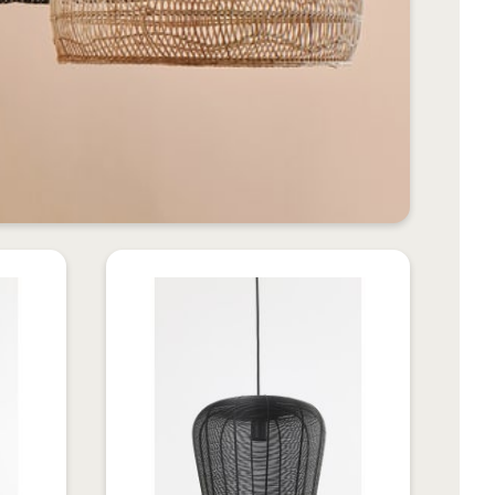
VOEG
VOEG
TOE
TOE
TOEVOEGEN
TOEVOEGEN
AAN
AAN
OM
OM
VERLANGLIJST
VERLANGLIJS
TE
TE