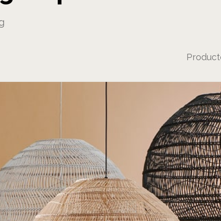
ng
Produc