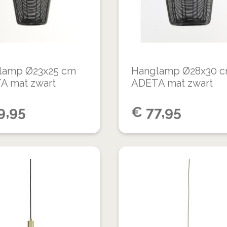
VERGELIJKEN
lamp Ø23x25 cm
Hanglamp Ø28x30 
A mat zwart
ADETA mat zwart
9,95
€
77,95
VOEG
TOE
TOEVOEGEN
AAN