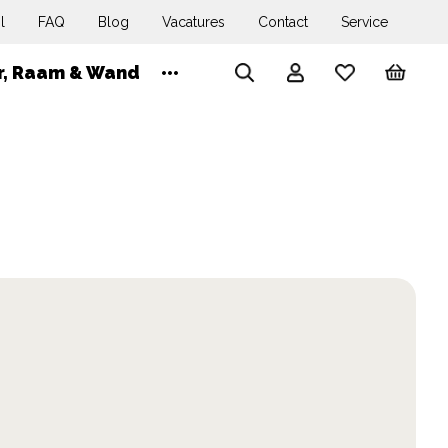
l
FAQ
Blog
Vacatures
Contact
Service
Wink
r, Raam & Wand
Account
Search