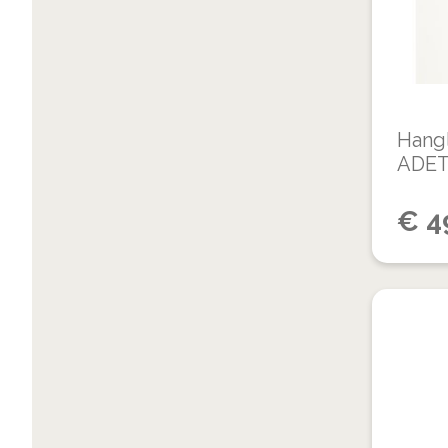
Hang
ADET
€
4