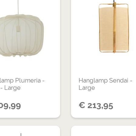
TOE
TOEVOEGEN
AAN
OM
VERLANGLIJST
TE
VERGELIJKEN
lamp Plumeria -
Hanglamp Sendai -
- Large
Large
09,99
€
213,95