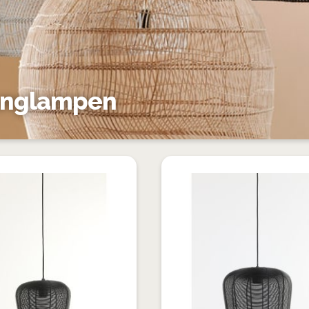
nglampen
VOEG
TOE
TOEVOEGEN
AAN
OM
VERLANGLIJST
TE