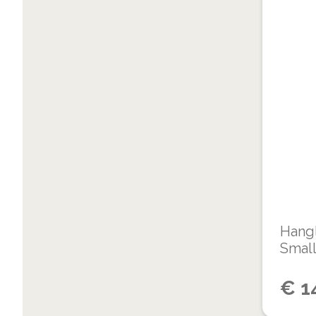
Hang
Smal
€
1