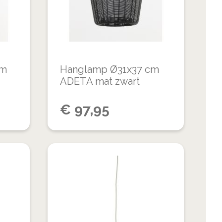
VERGELIJKEN
VERGELIJKEN
cm
Hanglamp Ø31x37 cm
ADETA mat zwart
€
97,95
VOEG
VOEG
TOE
TOE
TOEVOEGEN
TOEVOEGEN
AAN
AAN