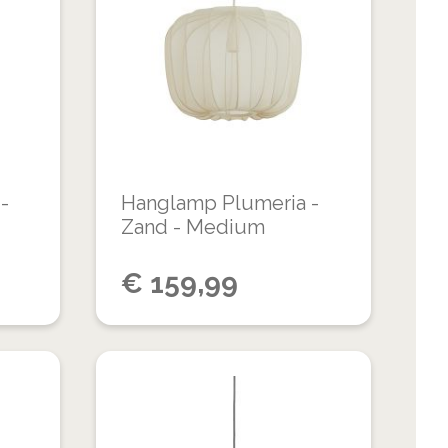
OM
OM
VERLANGLIJST
VERLANGLIJS
TE
TE
VERGELIJKEN
VERGELIJKEN
-
Hanglamp Plumeria -
Zand - Medium
€
159,99
VOEG
VOEG