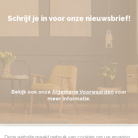
Schrijf je in voor onze nieuwsbrief!
Bekijk ook onze
Algemene Voorwaarden
voor
meer informatie.
Bij Seine.nl kun je betalen met het veilige betaalmiddel
Deze website maakt gebruik van cookies om uw ervaring