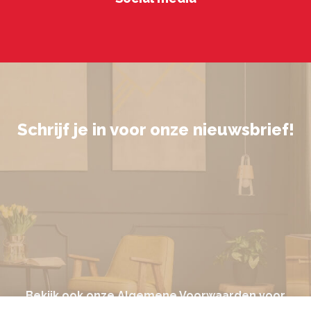
Schrijf je in voor onze nieuwsbrief!
Bekijk ook onze
Algemene Voorwaarden
voor
meer informatie.