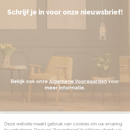
Schrijf je in voor onze nieuwsbrief!
Bekijk ook onze
Algemene Voorwaarden
voor
meer informatie.
Bij Seine.nl kun je betalen met het veilige betaalmiddel
Deze website maakt gebruik van cookies om uw ervaring