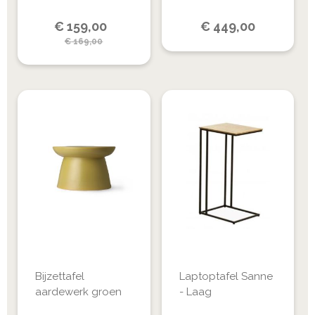
Special
€
159,00
€
449,00
Price
€
169,00
Bijzettafel
Laptoptafel Sanne
aardewerk groen
- Laag