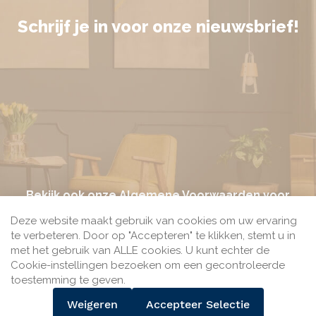
Schrijf je in voor onze nieuwsbrief!
Bekijk ook onze
Algemene Voorwaarden
voor
meer informatie.
Deze website maakt gebruik van cookies om uw ervaring
te verbeteren. Door op "Accepteren" te klikken, stemt u in
met het gebruik van ALLE cookies. U kunt echter de
Cookie-instellingen bezoeken om een gecontroleerde
toestemming te geven.
Bij Seine.nl kun je betalen met het veilige betaalmiddel
Weigeren
Accepteer Selectie
iDEAL van de gezamenlijke Nederlandse banken.