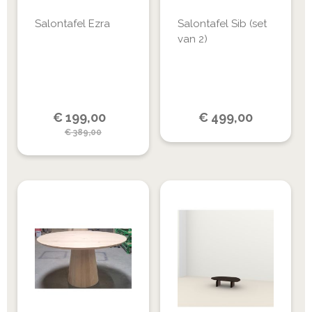
Salontafel Ezra
Salontafel Sib (set
van 2)
Special
€
199,00
€
499,00
Price
€
389,00