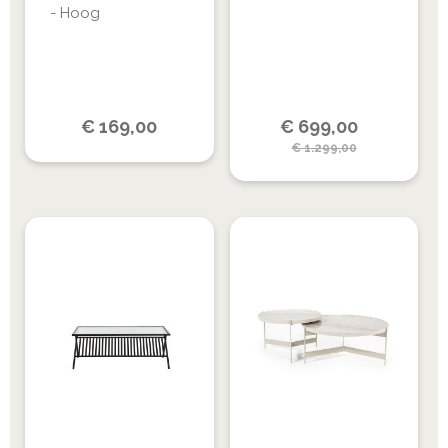
- Hoog
Special
€
169,00
€
699,00
Price
€
1.299,00