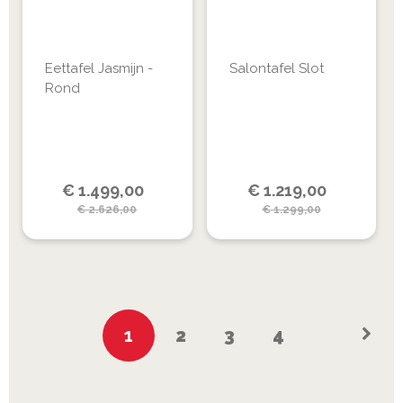
Eettafel Jasmijn -
Salontafel Slot
Rond
Special
Special
€
1.499,00
€
1.219,00
Price
Price
€
2.626,00
€
1.299,00
Pagina
U
Pagina
Pagina
Pagina
1
2
3
4
lees