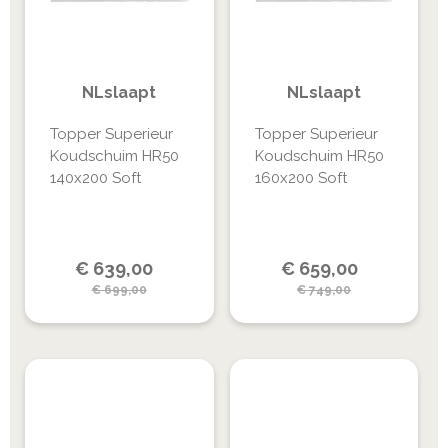
NLslaapt
NLslaapt
Topper Superieur
Topper Superieur
Koudschuim HR50
Koudschuim HR50
140x200 Soft
160x200 Soft
Special
Special
€
639,00
€
659,00
Price
Price
€
699,00
€
749,00