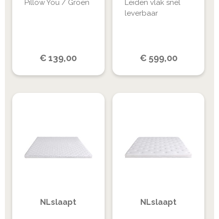
Pillow You / Groen
Leiden vlak snel
leverbaar
€
139,00
€
599,00
NLslaapt
NLslaapt