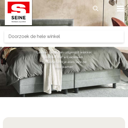
Search
Slapen.
Lekker slapen en uitgerust wakker
worden, dat wil iedereen.
Bij Seine vind je alles voor de
slaapkamer.