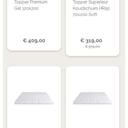
Topper Premium
Topper Superieur
Gel 120x200
Koudschuim HR50
70x200 Soft
Special
€
409,00
€
319,00
Price
€
379,00