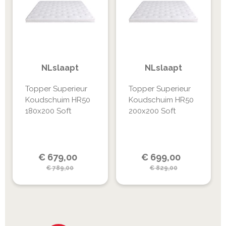
NLslaapt
NLslaapt
Topper Superieur
Topper Superieur
Koudschuim HR50
Koudschuim HR50
180x200 Soft
200x200 Soft
Special
Special
€
679,00
€
699,00
Price
Price
€
789,00
€
829,00