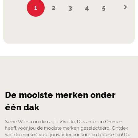
Pagina
U
Pagina
Pagina
Pagina
Pagina
1
2
3
4
5
lees
momenteel
pagina
De mooiste merken onder
één dak
Seine Wonen in de regio Zwolle, Deventer en Ommen
heeft voor jou de mooiste merken geselecteerd. Ontdek
wat de merken voor jouw interieur kunnen betekenen! De