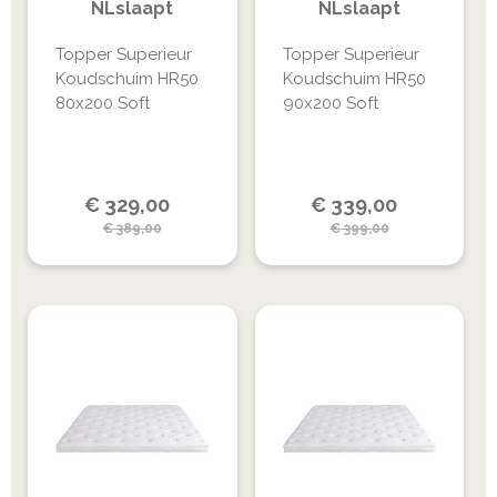
NLslaapt
NLslaapt
Topper Superieur
Topper Superieur
Koudschuim HR50
Koudschuim HR50
80x200 Soft
90x200 Soft
Special
Special
€
329,00
€
339,00
Price
Price
€
389,00
€
399,00