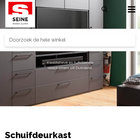
Search
Nolte.
Kwalitatieve en functionele
slaapkamers uit Duitsland.
Schuifdeurkast