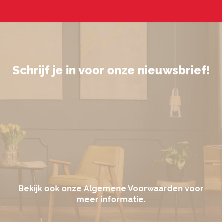
Schrijf je in voor onze nieuwsbrief!
Bekijk ook onze
Algemene Voorwaarden
voor
meer informatie.