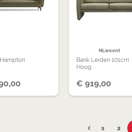
OM
VERLANGLIJST
TE
VERGELIJKEN
NLwoont
 Hampton
Bank Leiden 101cm
Hoog
90,00
€
919,00
Pagina
Pagina
Pagi
1
2