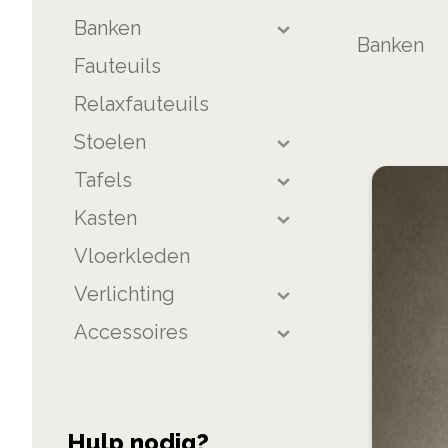
product
Banken
list
Banken
Fauteuils
Relaxfauteuils
Stoelen
Tafels
Kasten
Vloerkleden
Verlichting
Accessoires
Hulp nodig?