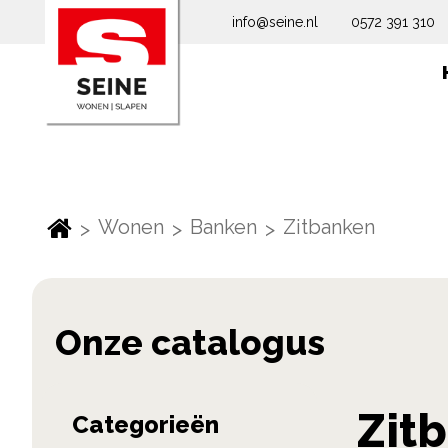
info@seine.nl
0572 391 310
Wonen
Banken
Zitbanken
Skip
Zit
Categorieën
to