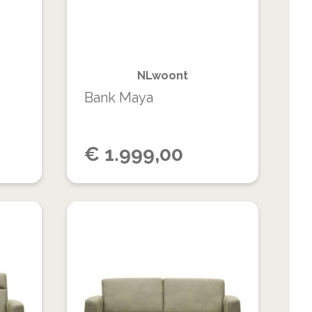
VERGELIJKEN
VERGELIJKEN
NLwoont
Bank Maya
€
1.999,00
VOEG
VOEG
TOE
TOE
TOEVOEGEN
TOEVOEGEN
AAN
AAN