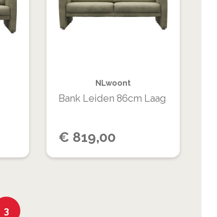
OM
OM
VERLANGLIJST
VERLANGLIJS
TE
TE
VERGELIJKEN
VERGELIJKEN
NLwoont
Bank Leiden 86cm Laag
€
819,00
na
U lees momenteel pagina
3