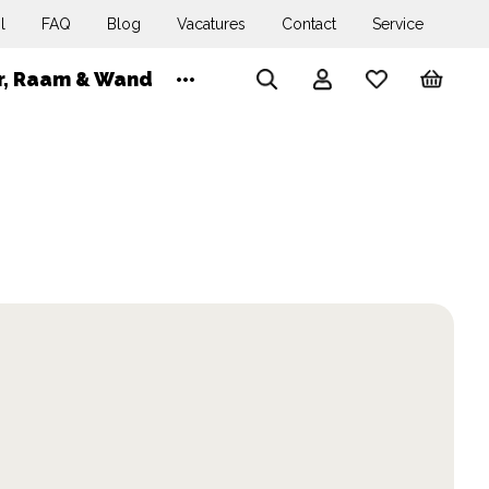
l
FAQ
Blog
Vacatures
Contact
Service
Wink
r, Raam & Wand
Account
Search