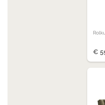
Rolk
€
5