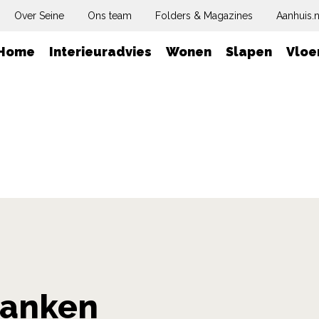
Over Seine
Ons team
Folders & Magazines
Aanhuis.n
Home
Interieuradvies
Wonen
Slapen
Vloe
banken