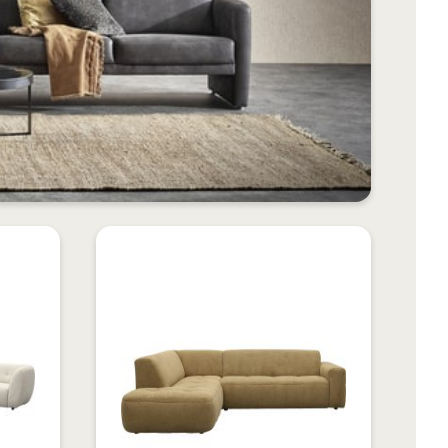
VOEG
VOEG
TOE
TOE
TOEVOEGEN
TOEVOEGEN
AAN
AAN
OM
OM
VERLANGLIJST
VERLANGLIJS
TE
TE