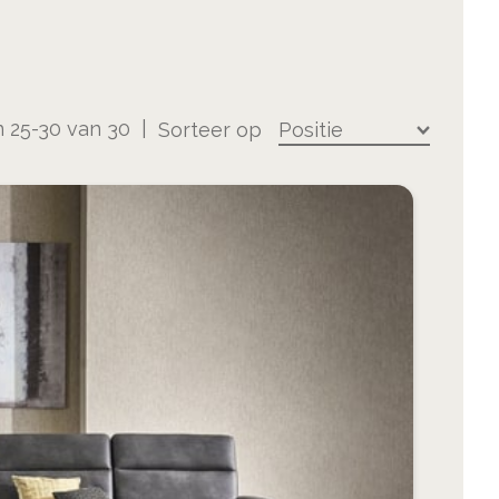
n
25
-
30
van
30
Sorteer op