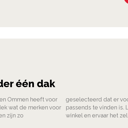
der één dak
r en Ommen heeft voor
geselecteerd dat er voor
dek wat de merken voor
passends te vinden is. 
n zijn zo
winkel en ervaar het zel