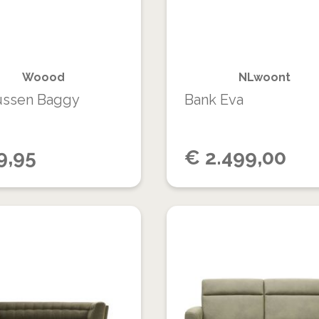
VERGELIJKEN
Woood
NLwoont
ussen Baggy
Bank Eva
9,95
€
2.499,00
VOEG
TOE
TOEVOEGEN
AAN