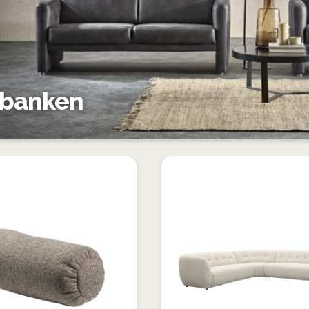
tbanken
VOEG
TOE
TOEVOEGEN
AAN
OM
VERLANGLIJST
TE