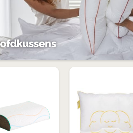
ofdkussens
VOEG
TOE
TOEVOEGEN
AAN
OM
VERLANGLIJST
TE