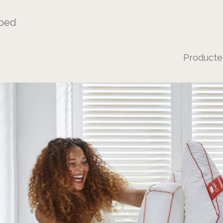
oed
Product