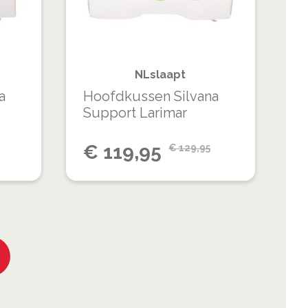
VERGELIJKEN
VERGELIJKEN
NLslaapt
a
Hoofdkussen Silvana
Support Larimar
Special
€
119,95
€
129,95
Price
 lees momenteel pagina