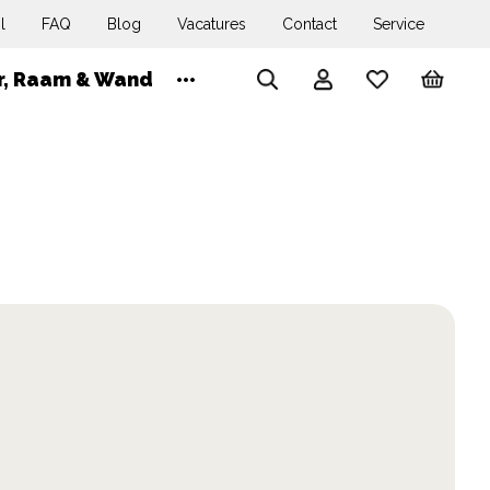
l
FAQ
Blog
Vacatures
Contact
Service
Wink
r, Raam & Wand
Account
Search