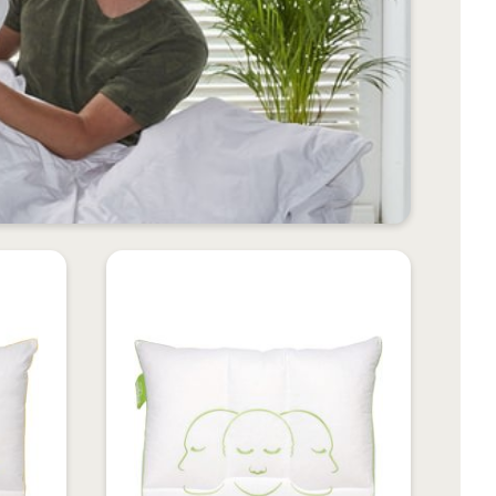
VOEG
VOEG
TOE
TOE
TOEVOEGEN
TOEVOEGEN
AAN
AAN
OM
OM
VERLANGLIJST
VERLANGLIJS
TE
TE