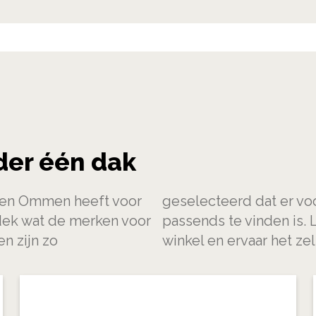
der één dak
r en Ommen heeft voor
geselecteerd dat er voor
dek wat de merken voor
passends te vinden is. 
n zijn zo
winkel en ervaar het zel