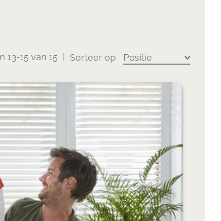
en
13
-
15
van
15
Sorteer op