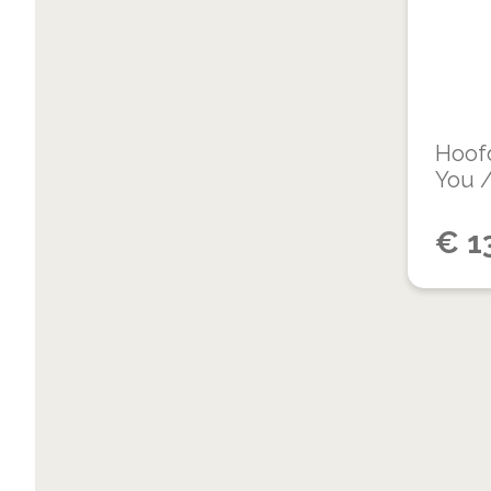
Hoof
You 
€
1