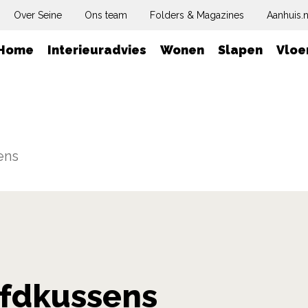
Over Seine
Ons team
Folders & Magazines
Aanhuis.n
Home
Interieuradvies
Wonen
Slapen
Vloe
ens
fdkussens