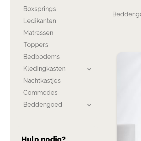
product
Boxsprings
list
Beddeng
Ledikanten
Matrassen
Toppers
Bedbodems
Kledingkasten
Nachtkastjes
Commodes
Beddengoed
Hulp nodig?