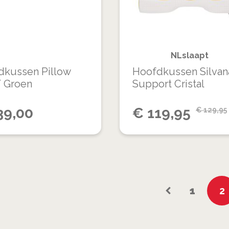
VERGELIJKEN
NLslaapt
dkussen Pillow
Hoofdkussen Silvan
/ Groen
Support Cristal
Special
39,00
€
119,95
€
129,95
Price
Pagina
Pagina
U
1
2