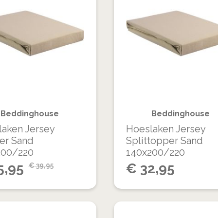
TOE
TOEVOEGEN
AAN
OM
VERLANGLIJST
TE
VERGELIJKEN
Beddinghouse
Beddinghouse
aken Jersey
Hoeslaken Jersey
er Sand
Splittopper Sand
200/220
140x200/220
5,95
€
32,95
€
39,95