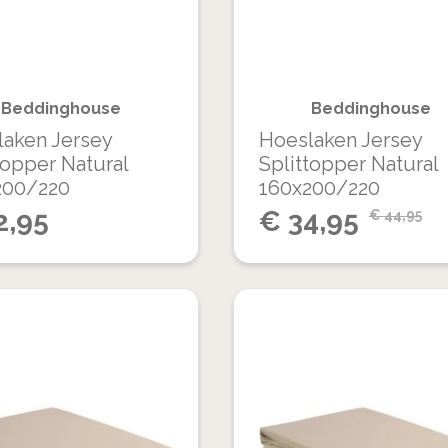
VERGELIJKEN
Beddinghouse
Beddinghouse
aken Jersey
Hoeslaken Jersey
topper Natural
Splittopper Natural
200/220
160x200/220
Special
2,95
€
34,95
€
44,95
Price
VOEG
TOE
TOEVOEGEN
AAN