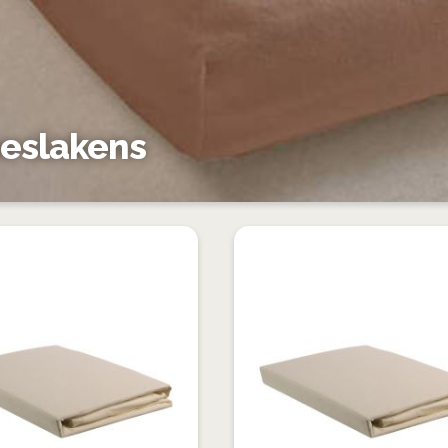
eslakens
VOEG
TOE
TOEVOEGEN
AAN
OM
VERLANGLIJST
TE