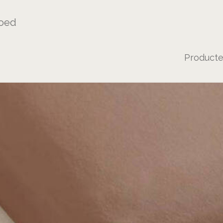
oed
Product