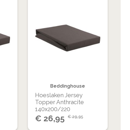
VOEG
VOEG
TOE
TOE
TOEVOEGEN
TOEVOEGEN
AAN
AAN
OM
OM
VERLANGLIJST
VERLANGLIJS
TE
TE
VERGELIJKEN
VERGELIJKEN
Beddinghouse
Hoeslaken Jersey
Topper Anthracite
140x200/220
Special
€
26,95
€
29,95
Price