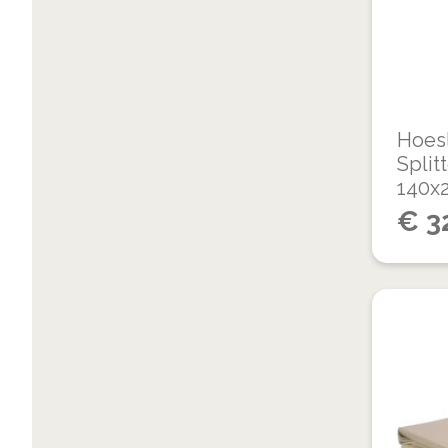
Hoesl
Split
140x
€
3