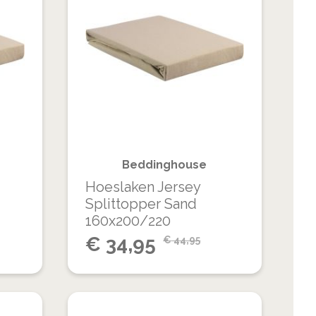
TOE
TOE
TOEVOEGEN
TOEVOEGEN
AAN
AAN
OM
OM
VERLANGLIJST
VERLANGLIJS
TE
TE
VERGELIJKEN
VERGELIJKEN
Beddinghouse
Hoeslaken Jersey
Splittopper Sand
160x200/220
Special
€
34,95
€
44,95
Price