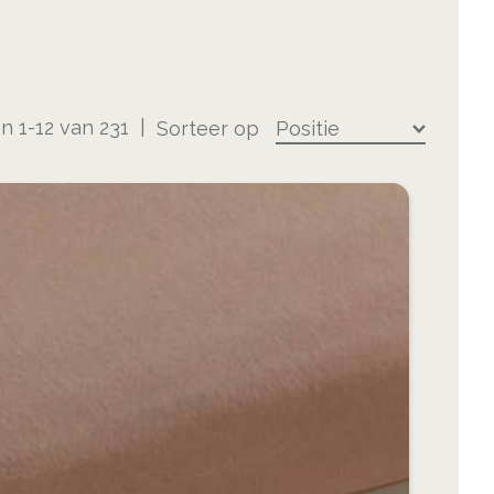
en
1
-
12
van
231
Sorteer op