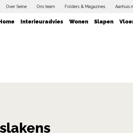
Over Seine
Ons team
Folders & Magazines
Aanhuis.n
Home
Interieuradvies
Wonen
Slapen
Vloe
slakens