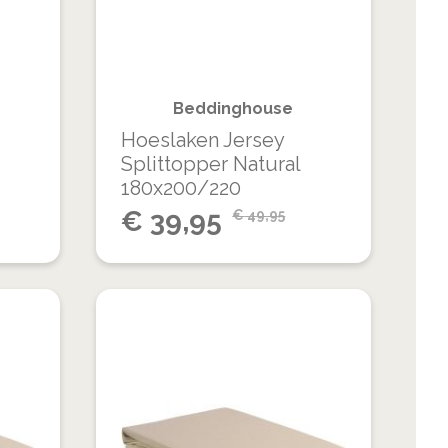
VERGELIJKEN
VERGELIJKEN
Beddinghouse
Hoeslaken Jersey
Splittopper Natural
180x200/220
Special
€
39,95
€
49,95
Price
VOEG
VOEG
TOE
TOE
TOEVOEGEN
TOEVOEGEN
AAN
AAN