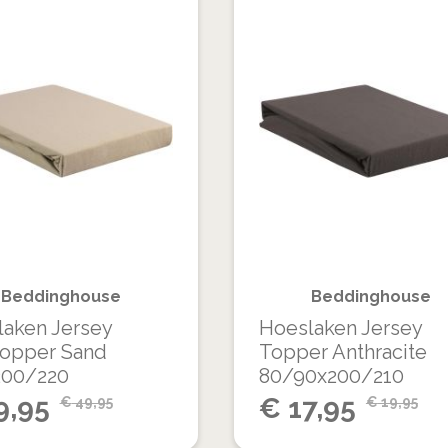
VOEG
TOE
TOEVOEGEN
AAN
OM
VERLANGLIJST
TE
VERGELIJKEN
Beddinghouse
Beddinghouse
aken Jersey
Hoeslaken Jersey
topper Sand
Topper Anthracite
200/220
80/90x200/210
Special
9,95
€
17,95
€
49,95
€
19,95
Price