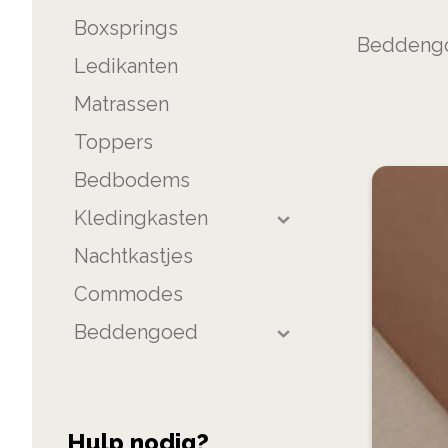
product
Boxsprings
list
Beddeng
Ledikanten
Matrassen
Toppers
Bedbodems
Kledingkasten
Nachtkastjes
Commodes
Beddengoed
Hulp nodig?