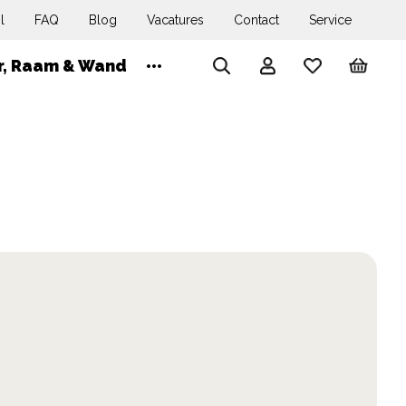
l
FAQ
Blog
Vacatures
Contact
Service
Wink
r, Raam & Wand
Account
Search