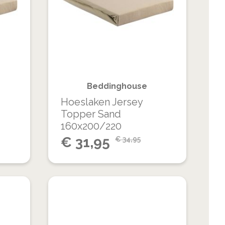
OM
OM
VERLANGLIJST
VERLANGLIJS
TE
TE
VERGELIJKEN
VERGELIJKEN
Beddinghouse
Hoeslaken Jersey
Topper Sand
160x200/220
Special
€
31,95
€
34,95
Price
VOEG
VOEG