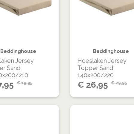
OM
VERLANGLIJST
TE
VERGELIJKEN
Beddinghouse
Beddinghouse
aken Jersey
Hoeslaken Jersey
er Sand
Topper Sand
0x200/210
140x200/220
Special
7,95
€
26,95
€
19,95
€
29,95
Price
VOEG