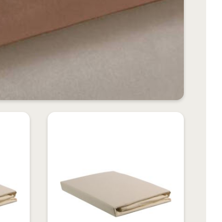
VOEG
VOEG
TOE
TOE
TOEVOEGEN
TOEVOEGEN
AAN
AAN
OM
OM
VERLANGLIJST
VERLANGLIJS
TE
TE