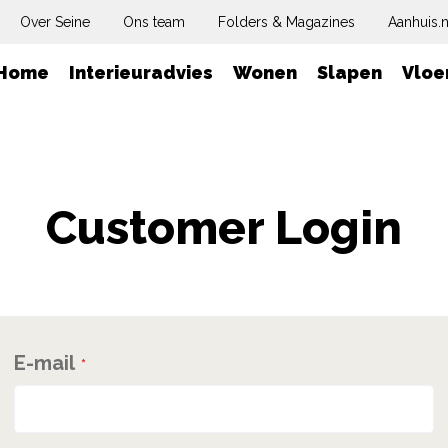
Over Seine
Ons team
Folders & Magazines
Aanhuis.n
Home
Interieuradvies
Wonen
Slapen
Vloe
Customer Login
E-mail