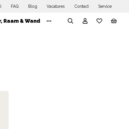
l
FAQ
Blog
Vacatures
Contact
Service
Wink
r, Raam & Wand
Account
Search