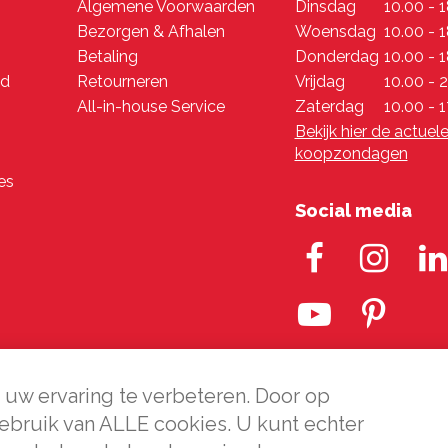
Algemene Voorwaarden
Dinsdag
10.00 - 
Bezorgen & Afhalen
Woensdag
10.00 - 
Betaling
Donderdag
10.00 - 
nd
Retourneren
Vrijdag
10.00 - 
All-in-house Service
Zaterdag
10.00 - 1
Bekijk hier de actuel
koopzondagen
es
Social media
uw ervaring te verbeteren. Door op
gebruik van ALLE cookies. U kunt echter