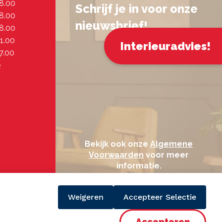
18.00
Schrijf je in voor onze
18.00
nieuwsbrief!
18.00
21.00
Interieuradvies!
7.00
e
Bekijk ook onze
Algemene
Voorwaarden
voor meer
informatie.
Weigeren
Accepteer Selectie