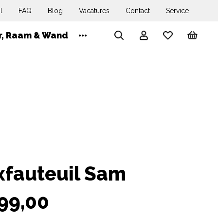
l
FAQ
Blog
Vacatures
Contact
Service
Wink
r, Raam & Wand
Account
Search
xfauteuil Sam
99,00