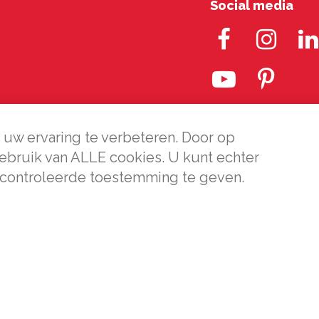
Social media
uw ervaring te verbeteren. Door op
gebruik van ALLE cookies. U kunt echter
controleerde toestemming te geven.
almiddel iDEAL van de gezamenlijke
emene Voorwaarden
|
Privacy Verklaring
| Design and