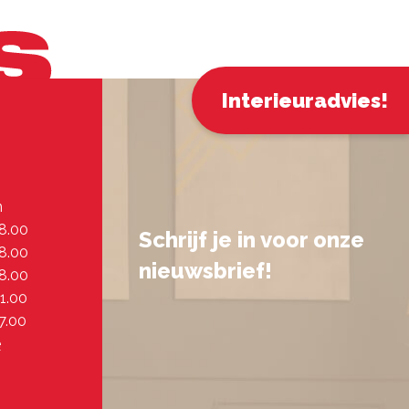
Interieuradvies!
n
18.00
Schrijf je in voor onze
18.00
nieuwsbrief!
18.00
21.00
7.00
e