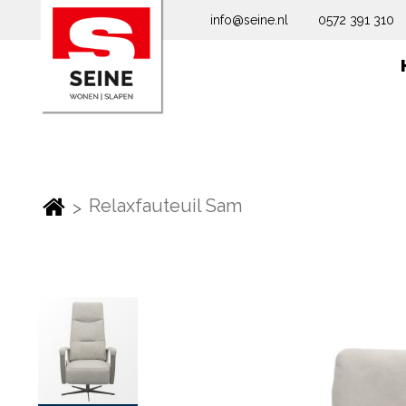
info@seine.nl
0572 391 310
Relaxfauteuil Sam
Ga
naar
het
einde