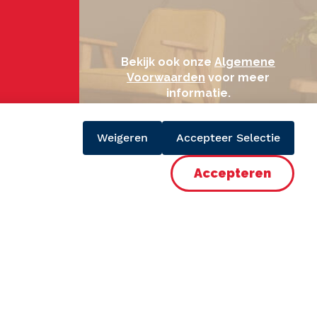
Bekijk ook onze
Algemene
Voorwaarden
voor meer
informatie.
Weigeren
Accepteer Selectie
Accepteer
 creation by
Appart