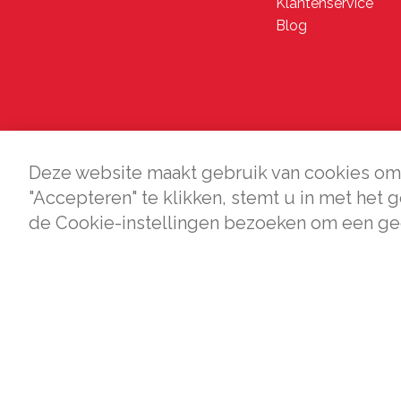
Klantenservice
Blog
Deze website maakt gebruik van cookies om 
"Accepteren" te klikken, stemt u in met het 
de Cookie-instellingen bezoeken om een ge
Bij Seine.nl kun je betalen met het veilige beta
Nederlandse banken.
© Seine
2026 |
Alg