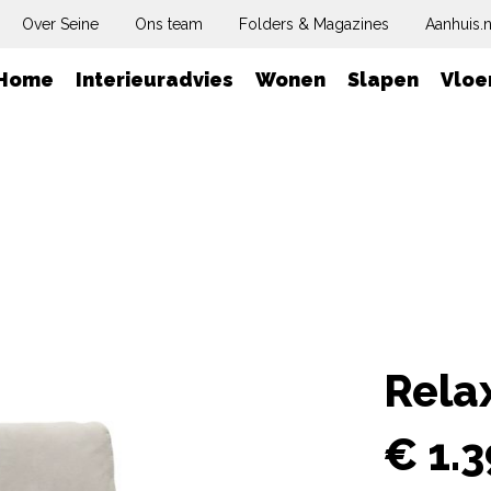
Over Seine
Ons team
Folders & Magazines
Aanhuis.n
Home
Interieuradvies
Wonen
Slapen
Vloe
Rela
€
1.3