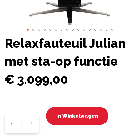
Ga
Relaxfauteuil Julian
naar
het
met sta-op functie
begin
van
de
€
3.099,00
afbeeldingen-
gallerij
In Winkelwagen