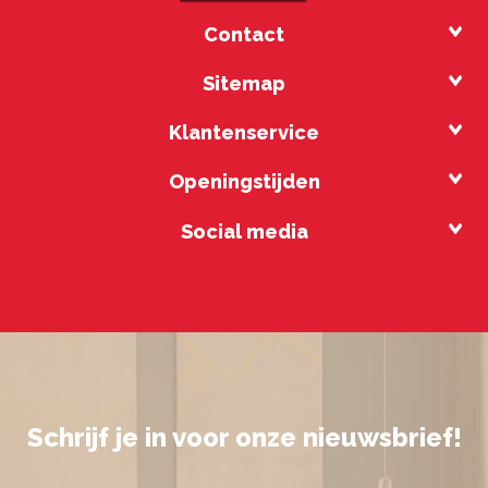
Contact
Sitemap
Klantenservice
Openingstijden
Social media
Schrijf je in voor onze nieuwsbrief!