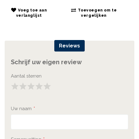
Voeg toe aan
Toevoegen om te
verlanglijst
vergelijken
Reviews
Schrijf uw eigen review
Aantal sterren
1
2
3
4
5
Star
Sterren
Sterren
Sterren
Sterren
Uw naam