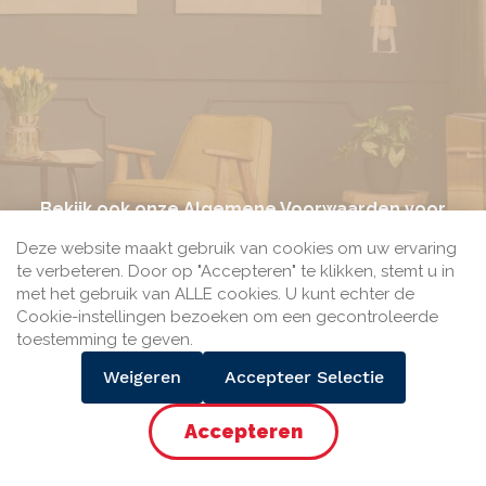
Bekijk ook onze
Algemene Voorwaarden
voor
meer informatie.
Deze website maakt gebruik van cookies om uw ervaring
te verbeteren. Door op "Accepteren" te klikken, stemt u in
met het gebruik van ALLE cookies. U kunt echter de
Cookie-instellingen bezoeken om een gecontroleerde
toestemming te geven.
Bij Seine.nl kun je betalen met het veilige betaalmiddel
Weigeren
Accepteer Selectie
iDEAL van de gezamenlijke Nederlandse banken.
Accepteer