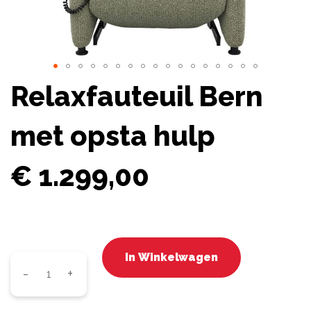
Ga
Relaxfauteuil Bern
naar
het
met opsta hulp
begin
van
de
€
1.299,00
afbeeldingen-
gallerij
In Winkelwagen