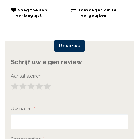
Voeg toe aan
Toevoegen om te
verlanglijst
vergelijken
Reviews
Schrijf uw eigen review
Aantal sterren
1
2
3
4
5
Star
Sterren
Sterren
Sterren
Sterren
Uw naam