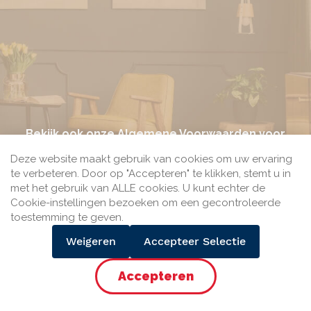
Bekijk ook onze
Algemene Voorwaarden
voor
meer informatie.
Deze website maakt gebruik van cookies om uw ervaring
te verbeteren. Door op "Accepteren" te klikken, stemt u in
met het gebruik van ALLE cookies. U kunt echter de
Cookie-instellingen bezoeken om een gecontroleerde
toestemming te geven.
Bij Seine.nl kun je betalen met het veilige betaalmiddel
Weigeren
Accepteer Selectie
iDEAL van de gezamenlijke Nederlandse banken.
Accepteer