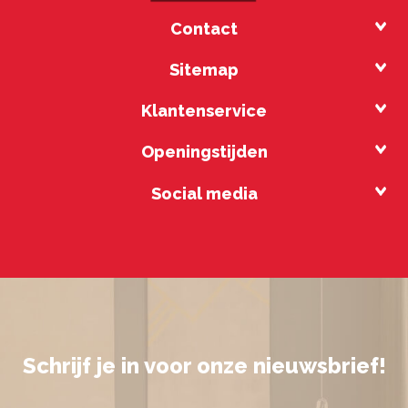
Contact
Sitemap
Klantenservice
Openingstijden
Social media
Schrijf je in voor onze nieuwsbrief!