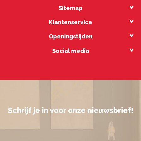
Sitemap
Klantenservice
Openingstijden
Social media
Schrijf je in voor onze nieuwsbrief!