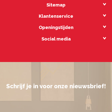
Sitemap
Klantenservice
Openingstijden
Social media
Schrijf je in voor onze nieuwsbrief!