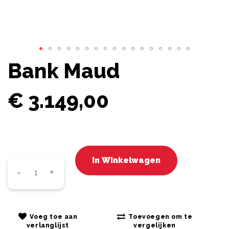
Ga
Bank Maud
naar
het
begin
€
3.149,00
van
de
afbeeldingen-
gallerij
In Winkelwagen
Voeg toe aan
Toevoegen om te
verlanglijst
vergelijken