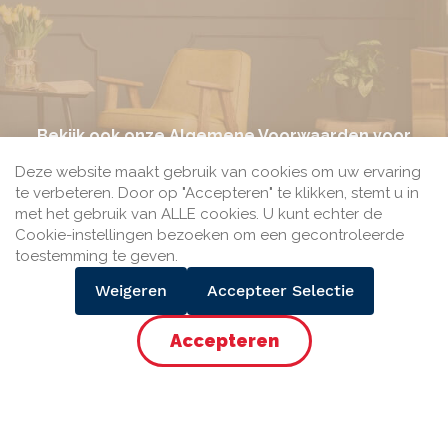
Bekijk ook onze
Algemene Voorwaarden
voor
meer informatie.
Deze website maakt gebruik van cookies om uw ervaring
te verbeteren. Door op "Accepteren" te klikken, stemt u in
met het gebruik van ALLE cookies. U kunt echter de
Cookie-instellingen bezoeken om een gecontroleerde
toestemming te geven.
Bij Seine.nl kun je betalen met het veilige betaalmiddel
Weigeren
Accepteer Selectie
iDEAL van de gezamenlijke Nederlandse banken.
Accepteer