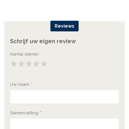
Reviews
Schrijf uw eigen review
Aantal sterren
1
2
3
4
5
Star
Sterren
Sterren
Sterren
Sterren
Uw naam
Samenvatting