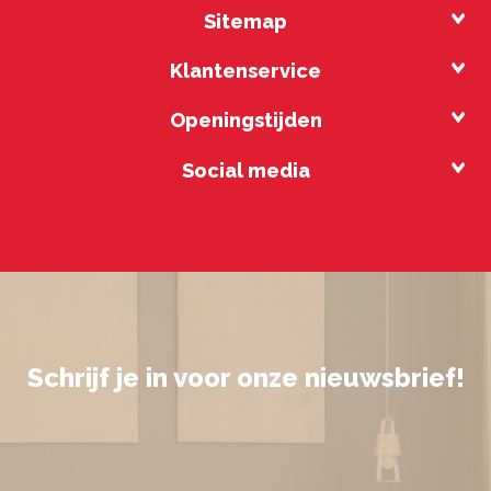
Sitemap
Klantenservice
Openingstijden
Social media
Schrijf je in voor onze nieuwsbrief!