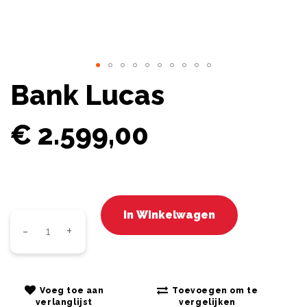
Ga
Bank Lucas
naar
het
begin
€
2.599,00
van
de
afbeeldingen-
gallerij
In Winkelwagen
Voeg toe aan
Toevoegen om te
verlanglijst
vergelijken