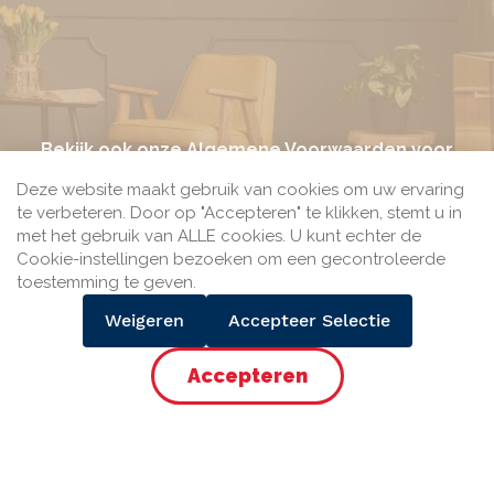
Bekijk ook onze
Algemene Voorwaarden
voor
meer informatie.
Deze website maakt gebruik van cookies om uw ervaring
te verbeteren. Door op "Accepteren" te klikken, stemt u in
met het gebruik van ALLE cookies. U kunt echter de
Cookie-instellingen bezoeken om een gecontroleerde
toestemming te geven.
Bij Seine.nl kun je betalen met het veilige betaalmiddel
Weigeren
Accepteer Selectie
iDEAL van de gezamenlijke Nederlandse banken.
Accepteer