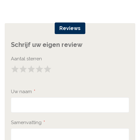
Reviews
Schrijf uw eigen review
Aantal sterren
1
2
3
4
5
Star
Sterren
Sterren
Sterren
Sterren
Uw naam
Samenvatting